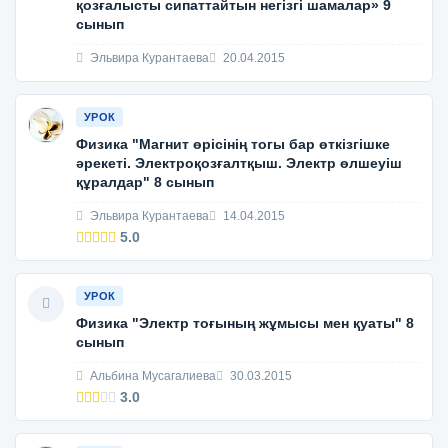
қозғалысты сипаттайтын негізгі шамалар» 9
сынып
Эльвира Курантаева
20.04.2015
УРОК
Физика "Магнит өрiсiнiң тогы бар өткiзгiшке
әрекеті. Электроқозғалтқыш. Электр өлшеуіш
құралдар" 8 сынып
Эльвира Курантаева
14.04.2015
5.0
УРОК
Физика "Электр тоғының жұмысы мен қуаты" 8
сынып
Альбина Мусагалиева
30.03.2015
3.0