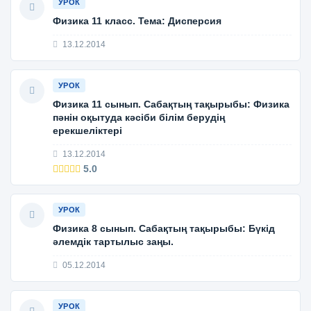
УРОК
Физика 11 класс. Тема: Дисперсия
13.12.2014
УРОК
Физика 11 сынып. Сабақтың тақырыбы: Физика
пәнін оқытуда кәсіби білім берудің
ерекшеліктері
13.12.2014
5.0
УРОК
Физика 8 сынып. Сабақтың тақырыбы: Бүкід
әлемдік тартылыс заңы.
05.12.2014
УРОК