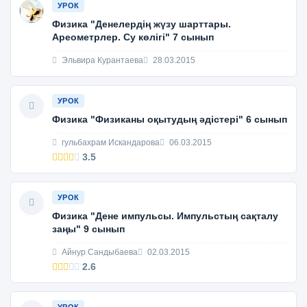
УРОК
Физика "Денелердің жүзу шарттары.
Ареометрлер. Су көлiгi" 7 сынып
Эльвира Курантаева
28.03.2015
УРОК
Физика "Физиканы оқытудың әдістері" 6 сынып
гульбахрам Искандарова
06.03.2015
3.5
УРОК
Физика "Дене импульсы. Импульстың сақталу
заңы" 9 сынып
Айнур Сандыбаева
02.03.2015
2.6