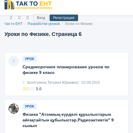
Вход
Регистрация
так то ЕНТ
/
Разработки уроков
/
Уроки по Физике
Уроки по Физике. Страница 6
УРОК
Среднесрочное планирование уроков по
физике 9 класс
Золотухина Татьяна Юрьевна
02.09.2015
3.0
УРОК
Физика "Атомның күрделі құрылыстарын
айғақтайтын құбылыстар.Радиоактивтік" 9
сынып