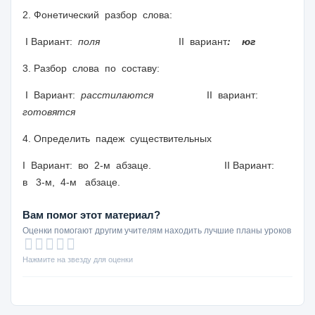
2. Фонетический разбор слова:
I
Вариант:
поля
II
вариант
: юг
3. Разбор слова по составу:
I
Вариант:
расстилаются
II
вариант:
готовятся
4. Определить падеж существительных
I
Вариант: во 2-м абзаце.
II
Вариант:
в 3-м, 4-м абзаце.
Вам помог этот материал?
Оценки помогают другим учителям находить лучшие планы уроков
Нажмите на звезду для оценки