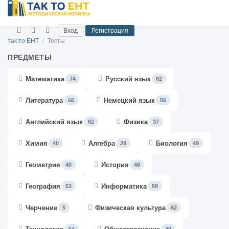
Вход
Регистрация
так то ЕНТ
/
Тесты
ПРЕДМЕТЫ
Математика
Русский язык
74
62
Литература
Немецкий язык
66
56
Английский язык
Физика
62
37
Химия
Алгебра
Биология
40
29
49
Геометрия
История
40
48
География
Информатика
53
58
Черчение
Физическая культура
5
62