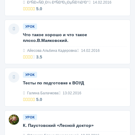
Ð³ÑÐ»ÑÐ¸Ð¼ ÐºÑÐºÐ¿ÐµÑÐ¾Ð²Ð°
14.02.2016
5.0
УРОК
Что такое хорошо и что такое
плохо.В.Маяковский.
Айесова Альбина Кадеровна
14.02.2016
3.5
УРОК
Тесты по подготовке к ВОУД
Галина Балачкова
13.02.2016
5.0
УРОК
К. Паустовский «Лесной доктор»