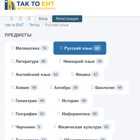
Вход
Регистрация
так то ЕНТ
/
Тесты
/
Русский язык
ПРЕДМЕТЫ
Математика
Русский язык
74
62
Литература
Немецкий язык
66
56
Английский язык
Физика
62
37
Химия
Алгебра
Биология
40
29
49
Геометрия
История
40
48
География
Информатика
53
58
Черчение
Физическая культура
5
62