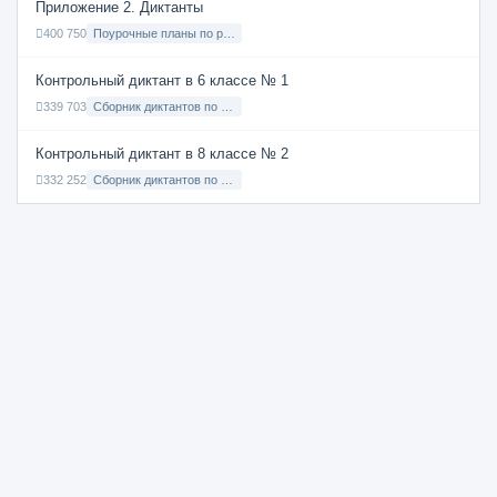
Приложение 2. Диктанты
400 750
Поурочные планы по русскому языку 7 класс
Контрольный диктант в 6 классе № 1
339 703
Сборник диктантов по Русскому языку в 6 классе с русским языком обучения
Контрольный диктант в 8 классе № 2
332 252
Сборник диктантов по Русскому языку в 8 классе с русским языком обучения