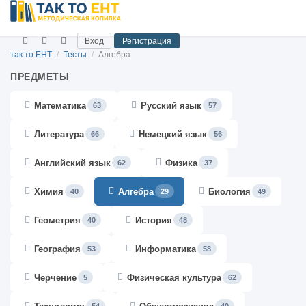
Вход
Регистрация
так то ЕНТ
/
Тесты
/
Алгебра
ПРЕДМЕТЫ
Математика
Русский язык
63
57
Литература
Немецкий язык
66
56
Английский язык
Физика
62
37
Химия
Алгебра
Биология
40
29
49
Геометрия
История
40
48
География
Информатика
53
58
Черчение
Физическая культура
5
62