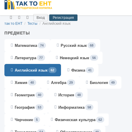
Вход
Регистрация
так то ЕНТ
/
Тесты
/
Английский язык
ПРЕДМЕТЫ
Математика
Русский язык
74
68
Литература
Немецкий язык
77
56
Английский язык
Физика
62
41
Химия
Алгебра
Биология
40
29
49
Геометрия
История
40
48
География
Информатика
53
58
Черчение
Физическая культура
5
62