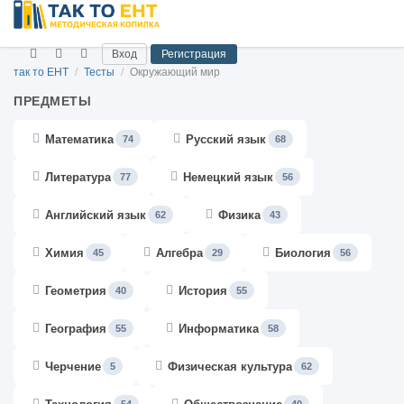
Вход
Регистрация
так то ЕНТ
/
Тесты
/
Окружающий мир
ПРЕДМЕТЫ
Математика
Русский язык
74
68
Литература
Немецкий язык
77
56
Английский язык
Физика
62
43
Химия
Алгебра
Биология
45
29
56
Геометрия
История
40
55
География
Информатика
55
58
Черчение
Физическая культура
5
62