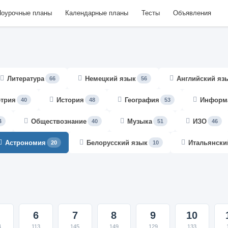
оурочные планы
Календарные планы
Тесты
Объявления
Литература
Немецкий язык
Английский яз
66
56
етрия
История
География
Информ
40
48
53
Обществознание
Музыка
ИЗО
4
40
51
46
Астрономия
Белорусский язык
Итальянски
20
10
6
7
8
9
10
4
113
145
149
129
133