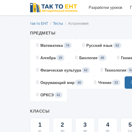
Разработки уроков
П
так то ЕНТ
/
Тесты
/
Астрономия
ПРЕДМЕТЫ
Математика
Русский язык
74
62
Алгебра
Биология
Геом
29
49
Физическая культура
Технология
62
5
Окружающий мир
Чтение
40
33
ОРКСЭ
41
КЛАССЫ
1
2
3
4
5
41
80
88
95
11