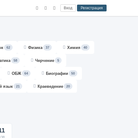
Вход
Регистрация
ык
Физика
Химия
62
37
40
атика
Черчение
58
5
ОБЖ
Биографии
64
50
й язык
Краеведение
21
20
11
138