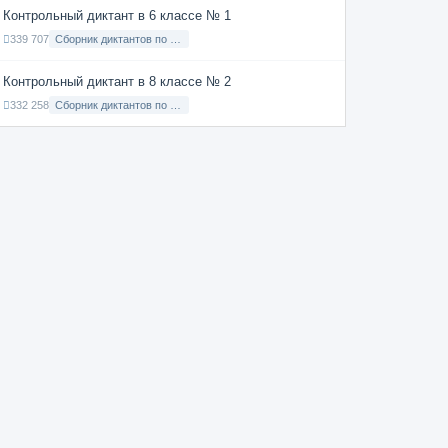
Контрольный диктант в 6 классе № 1
339 707
Сборник диктантов по Русскому языку в 6 классе с русским языком обучения
Контрольный диктант в 8 классе № 2
332 258
Сборник диктантов по Русскому языку в 8 классе с русским языком обучения