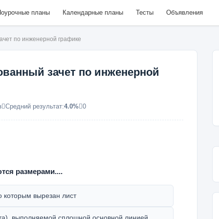
оурочные планы
Календарные планы
Тесты
Объявления
чет по инженерной графике
ванный зачет по инженерной
з
Средний результат:
4.0%
0
ся размерами....
 которым вырезан лист
а), выполняемой сплошной основной линией