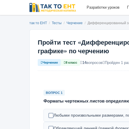
Разработки уроков
П
так то ЕНТ
/
Тесты
/
Черчение
/
Дифференцированный за
Пройти тест «Дифференциро
графике» по черчению
14
вопросов
Пройден 1 ра
Черчение
8 класс
ВОПРОС 1
Форматы чертежных листов определяют
Любыми произвольными размерами, по
Обрамляющей линией (рамкой формат