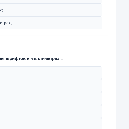
х;
етрах;
ы шрифтов в миллиметрах...