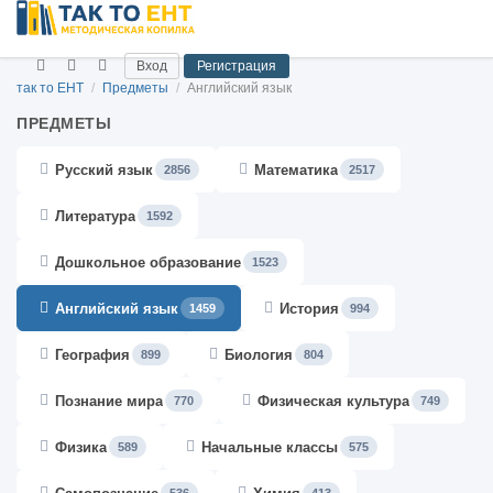
Вход
Регистрация
так то ЕНТ
/
Предметы
/
Английский язык
ПРЕДМЕТЫ
Русский язык
Математика
2856
2517
Литература
1592
Дошкольное образование
1523
Английский язык
История
1459
994
География
Биология
899
804
Познание мира
Физическая культура
770
749
Физика
Начальные классы
589
575