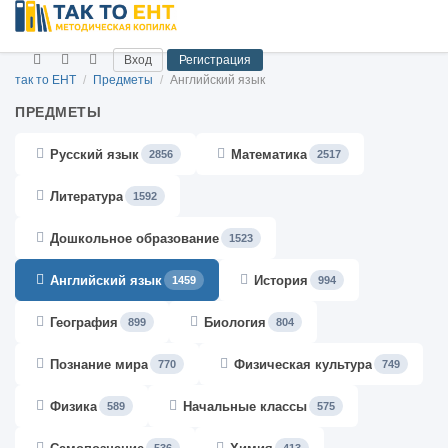
Вход
Регистрация
так то ЕНТ
/
Предметы
/
Английский язык
ПРЕДМЕТЫ
Русский язык
Математика
2856
2517
Литература
1592
Дошкольное образование
1523
Английский язык
История
1459
994
География
Биология
899
804
Познание мира
Физическая культура
770
749
Физика
Начальные классы
589
575