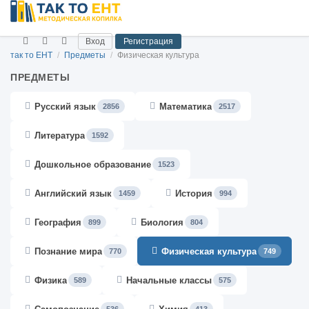
Вход
Регистрация
так то ЕНТ
/
Предметы
/
Физическая культура
ПРЕДМЕТЫ
Русский язык
Математика
2856
2517
Литература
1592
Дошкольное образование
1523
Английский язык
История
1459
994
География
Биология
899
804
Познание мира
Физическая культура
770
749
Физика
Начальные классы
589
575