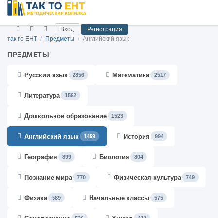
Вход
Регистрация
так то ЕНТ
/
Предметы
/
Английский язык
ПРЕДМЕТЫ
Русский язык
Математика
2856
2517
Литература
1592
Дошкольное образование
1523
Английский язык
История
1459
994
География
Биология
899
804
Познание мира
Физическая культура
770
749
Физика
Начальные классы
589
575