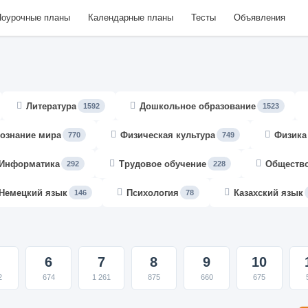
оурочные планы
Календарные планы
Тесты
Объявления
Литература
Дошкольное образование
1592
1523
ознание мира
Физическая культура
Физика
770
749
Информатика
Трудовое обучение
Обществ
292
228
Немецкий язык
Психология
Казахский язык
146
78
6
7
8
9
10
2
674
1 261
875
660
675