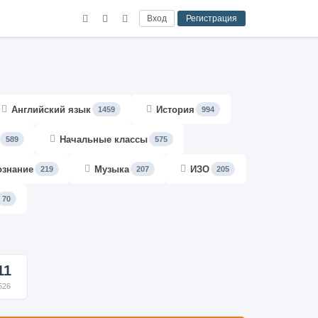
Вход
Регистрация
Английский язык
История
1459
994
Начальные классы
589
575
ознание
Музыка
ИЗО
219
207
205
70
11
526