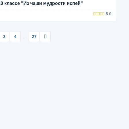
10 классе "Из чаши мудрости испей"
5.0
3
4
…
27