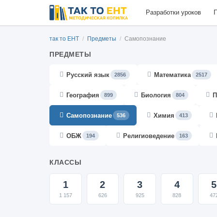
Разработки уроков
П
так то ЕНТ
/
Предметы
/
Самопознание
ПРЕДМЕТЫ
Русский язык
Математика
2856
2517
География
Биология
П
899
804
Самопознание
Химия
536
413
ОБЖ
Религиоведение
194
163
КЛАССЫ
1
2
3
4
5
1 157
626
925
828
47