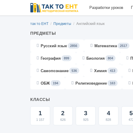
Разработки уроков
П
так то ЕНТ
/
Предметы
/
Английский язык
ПРЕДМЕТЫ
Русский язык
Математика
2856
2517
География
Биология
П
899
804
Самопознание
Химия
536
413
ОБЖ
Религиоведение
194
163
КЛАССЫ
1
2
3
4
5
1 157
626
925
828
47