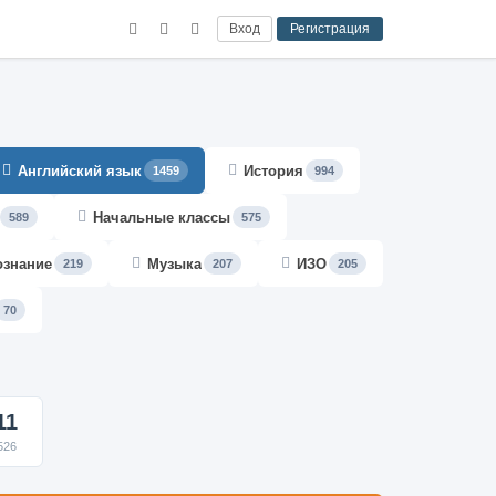
Вход
Регистрация
Английский язык
История
1459
994
Начальные классы
589
575
ознание
Музыка
ИЗО
219
207
205
70
11
526