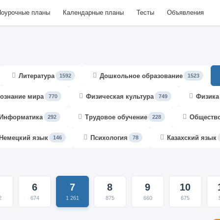
оурочные планы
Календарные планы
Тесты
Объявления
Литература
Дошкольное образование
1592
1523
ознание мира
Физическая культура
Физика
770
749
Информатика
Трудовое обучение
Обществ
292
228
Немецкий язык
Психология
Казахский язык
146
78
6
7
8
9
10
2
674
1 261
875
660
675