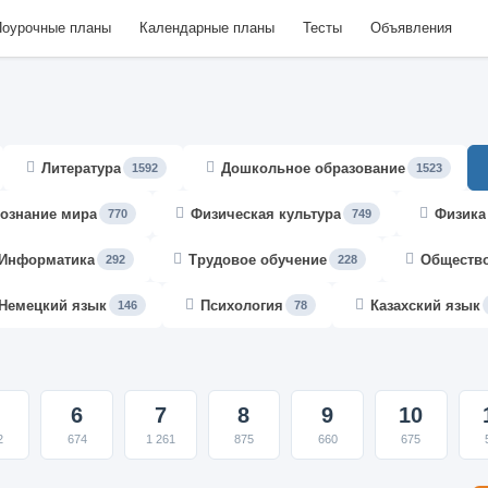
оурочные планы
Календарные планы
Тесты
Объявления
Литература
Дошкольное образование
1592
1523
ознание мира
Физическая культура
Физика
770
749
Информатика
Трудовое обучение
Обществ
292
228
Немецкий язык
Психология
Казахский язык
146
78
6
7
8
9
10
2
674
1 261
875
660
675