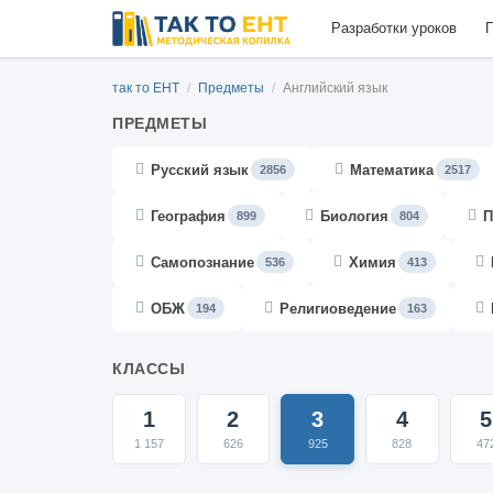
Разработки уроков
П
так то ЕНТ
/
Предметы
/
Английский язык
ПРЕДМЕТЫ
Русский язык
Математика
2856
2517
География
Биология
П
899
804
Самопознание
Химия
536
413
ОБЖ
Религиоведение
194
163
КЛАССЫ
1
2
3
4
5
1 157
626
925
828
47