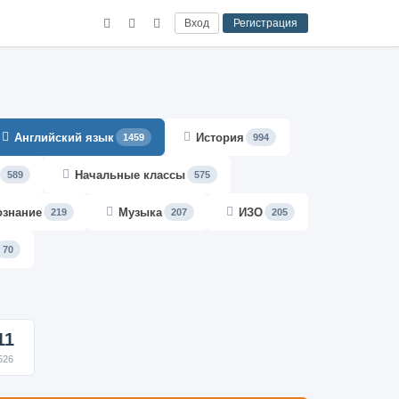
Вход
Регистрация
Английский язык
История
1459
994
Начальные классы
589
575
ознание
Музыка
ИЗО
219
207
205
70
11
526