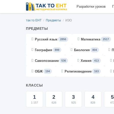
Разработки уроков
П
так то ЕНТ
/
Предметы
/
ИЗО
ПРЕДМЕТЫ
Русский язык
Математика
2856
2517
География
Биология
П
899
804
Самопознание
Химия
536
413
ОБЖ
Религиоведение
194
163
КЛАССЫ
1
2
3
4
5
1 157
626
925
828
47