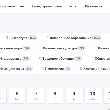
оурочные планы
Календарные планы
Тесты
Объявления
Литература
Дошкольное образование
1592
1523
ознание мира
Физическая культура
Физика
770
749
Информатика
Трудовое обучение
Обществ
292
228
Немецкий язык
Психология
Казахский язык
146
78
6
7
8
9
10
2
674
1 261
875
660
675