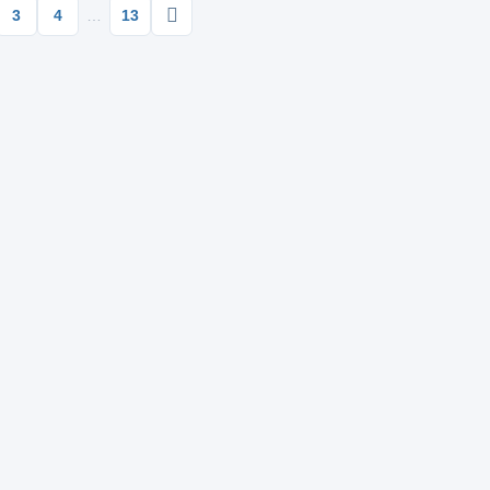
3
4
…
13