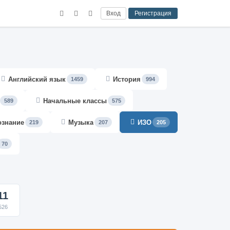
Вход
Регистрация
Английский язык
История
1459
994
Начальные классы
589
575
ознание
Музыка
ИЗО
219
207
205
70
11
526