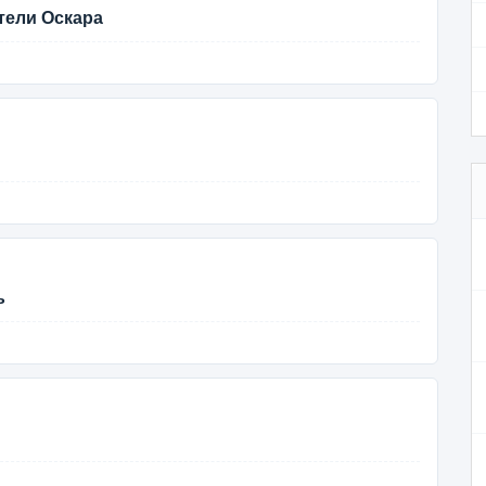
тели Оскара
ь