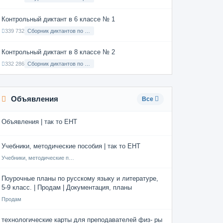
Контрольный диктант в 6 классе № 1
339 732
Сборник диктантов по Русскому языку в 6 классе с русским языком обучения
Контрольный диктант в 8 классе № 2
332 286
Сборник диктантов по Русскому языку в 8 классе с русским языком обучения
Объявления
Все
Объявления | так то ЕНТ
Учебники, методические пособия | так то ЕНТ
Учебники, методические пособия
Поурочные планы по русскому языку и литературе,
5-9 класс. | Продам | Документация, планы
Продам
технологические карты для преподавателей физ- ры