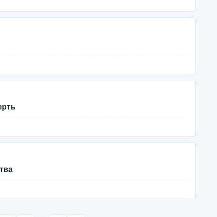
верть
тва