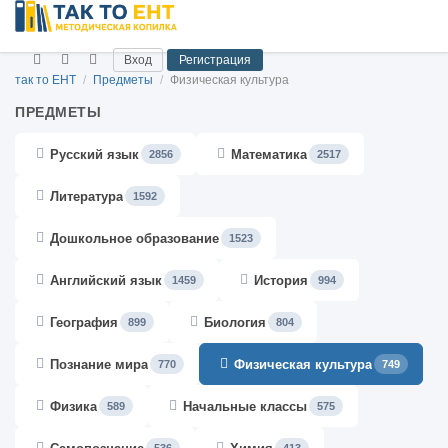
Вход
Регистрация
так то ЕНТ
/
Предметы
/
Физическая культура
ПРЕДМЕТЫ
Русский язык
Математика
2856
2517
Литература
1592
Дошкольное образование
1523
Английский язык
История
1459
994
География
Биология
899
804
Познание мира
Физическая культура
770
749
Физика
Начальные классы
589
575