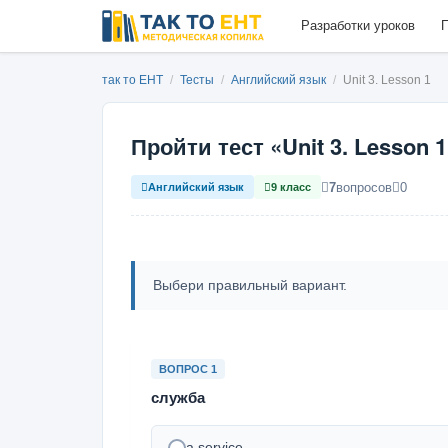
Разработки уроков
П
так то ЕНТ
/
Тесты
/
Английский язык
/
Unit 3. Lesson 1
Пройти тест «Unit 3. Lesson 
7
вопросов
0
Английский язык
9 класс
Выбери правильный вариант.
ВОПРОС 1
служба
a service