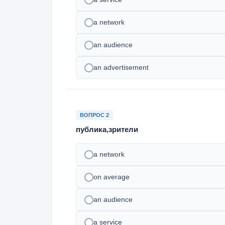
a network
an audience
an advertisement
ВОПРОС 2
публика,зрители
a network
on average
an audience
a service