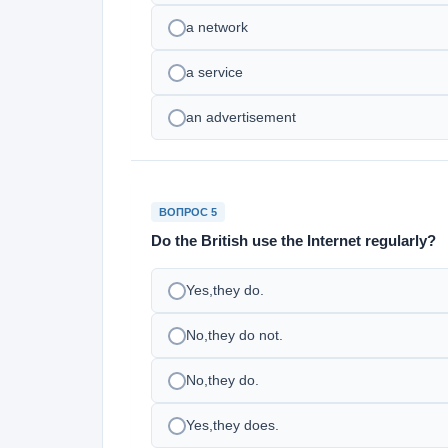
a network
a service
an advertisement
ВОПРОС 5
Do the British use the Internet regularly?
Yes,they do.
No,they do not.
No,they do.
Yes,they does.