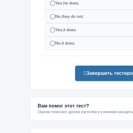
Yes,he does.
No,they do not.
Yes,it does.
No,it does.
Завершить тестиро
Вам помог этот тест?
Оценки помогают другим учителям и ученикам находит