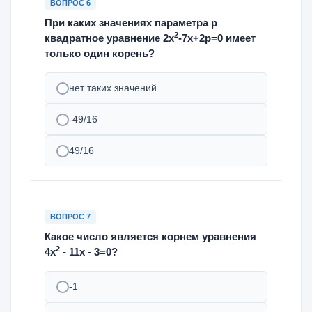
ВОПРОС 6
При каких значениях параметра p
2
квадратное уравнение 2х
-7х+2p=0 имеет
только один корень?
нет таких значений
-49/16
49/16
ВОПРОС 7
Какое число является корнем уравнения
2
4х
- 11х - 3=0?
-1