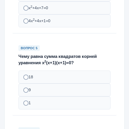
2
х
+4х+7=0
2
4х
+4х+1=0
ВОПРОС 5
Чему равна сумма квадратов корней
2
уравнения х
(х+1)(х+1)=0?
18
9
1