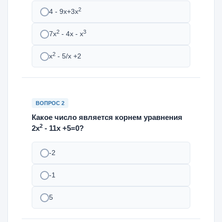
2
4 - 9х+3х
2
3
7х
- 4х - х
2
х
- 5/х +2
ВОПРОС 2
Какое число является корнем уравнения
2
2х
- 11х +5=0?
-2
-1
5