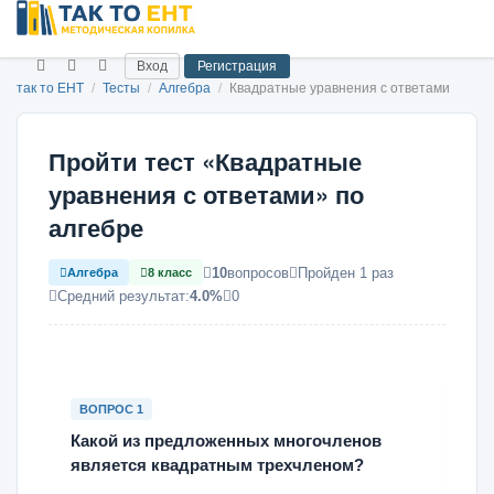
Вход
Регистрация
так то ЕНТ
/
Тесты
/
Алгебра
/
Квадратные уравнения с ответами
Пройти тест «Квадратные
уравнения с ответами» по
алгебре
10
вопросов
Пройден 1 раз
Алгебра
8 класс
Средний результат:
4.0%
0
ВОПРОС 1
Какой из предложенных многочленов
является квадратным трехчленом?