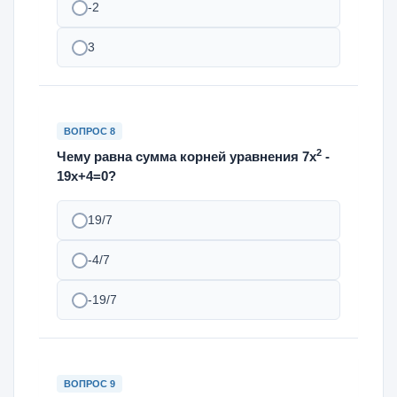
-2
3
ВОПРОС 8
2
Чему равна сумма корней уравнения 7х
-
19х+4=0?
19/7
-4/7
-19/7
ВОПРОС 9