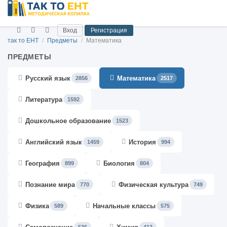
Вход
Регистрация
так то ЕНТ
/
Предметы
/
Математика
ПРЕДМЕТЫ
Русский язык
Математика
2856
2517
Литература
1592
Дошкольное образование
1523
Английский язык
История
1459
994
География
Биология
899
804
Познание мира
Физическая культура
770
749
Физика
Начальные классы
589
575