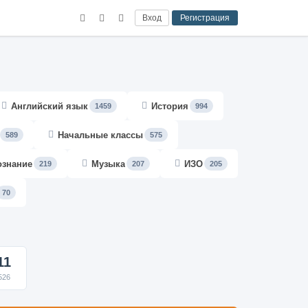
Вход
Регистрация
Английский язык
История
1459
994
Начальные классы
589
575
ознание
Музыка
ИЗО
219
207
205
70
11
526