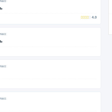
ласс
ть
4.0
ласс
ть
ласс
ласс