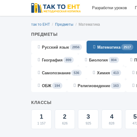
Разработки уроков
П
так то ЕНТ
/
Предметы
/
Математика
ПРЕДМЕТЫ
Русский язык
Математика
2856
2517
География
Биология
П
899
804
Самопознание
Химия
536
413
ОБЖ
Религиоведение
194
163
КЛАССЫ
1
2
3
4
5
1 157
626
925
828
47