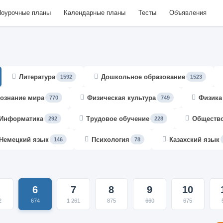
оурочные планы
Календарные планы
Тесты
Объявления
Литература
Дошкольное образование
1592
1523
ознание мира
Физическая культура
Физика
770
749
Информатика
Трудовое обучение
Обществ
292
228
Немецкий язык
Психология
Казахский язык
146
78
6
7
8
9
10
2
674
1 261
875
660
675