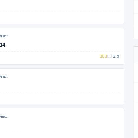
ласс
14
2.5
ласс
ласс