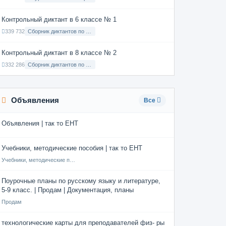
Контрольный диктант в 6 классе № 1
339 732
Сборник диктантов по Русскому языку в 6 классе с русским языком обучения
Контрольный диктант в 8 классе № 2
332 286
Сборник диктантов по Русскому языку в 8 классе с русским языком обучения
Объявления
Все
Объявления | так то ЕНТ
Учебники, методические пособия | так то ЕНТ
Учебники, методические пособия
Поурочные планы по русскому языку и литературе,
5-9 класс. | Продам | Документация, планы
Продам
технологические карты для преподавателей физ- ры