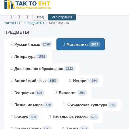
Вход
Регистрация
так то ЕНТ
/
Предметы
/
Математика
ПРЕДМЕТЫ
Русский язык
Математика
2856
2517
Литература
1592
Дошкольное образование
1523
Английский язык
История
1459
994
География
Биология
899
804
Познание мира
Физическая культура
770
749
Физика
Начальные классы
589
575