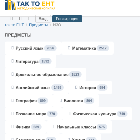
Вход
Регистрация
так то ЕНТ
/
Предметы
/
ИЗО
ПРЕДМЕТЫ
Русский язык
Математика
2856
2517
Литература
1592
Дошкольное образование
1523
Английский язык
История
1459
994
География
Биология
899
804
Познание мира
Физическая культура
770
749
Физика
Начальные классы
589
575