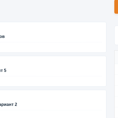
ов
т 5
ариант 2