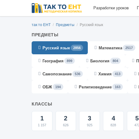
Разработки уроков
П
так то ЕНТ
/
Предметы
/
Русский язык
ПРЕДМЕТЫ
Русский язык
Математика
2856
2517
География
Биология
П
899
804
Самопознание
Химия
536
413
ОБЖ
Религиоведение
194
163
КЛАССЫ
1
2
3
4
5
1 157
626
925
828
47