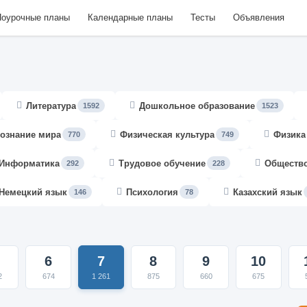
оурочные планы
Календарные планы
Тесты
Объявления
Литература
Дошкольное образование
1592
1523
ознание мира
Физическая культура
Физика
770
749
Информатика
Трудовое обучение
Обществ
292
228
Немецкий язык
Психология
Казахский язык
146
78
6
7
8
9
10
2
674
1 261
875
660
675