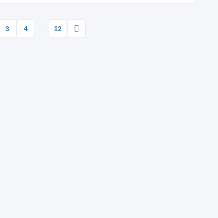
3
4
…
12