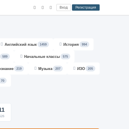
Вход
Регистрация
Английский язык
История
1459
994
Начальные классы
589
575
ознание
Музыка
ИЗО
219
207
205
70
11
526