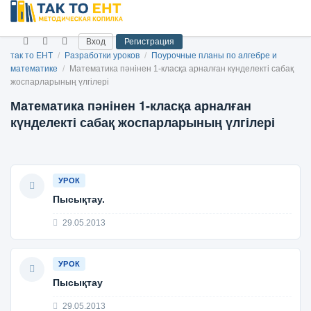
Вход
Регистрация
так то ЕНТ
/
Разработки уроков
/
Поурочные планы по алгебре и
математике
/
Математика пәнінен 1-класқа арналған күнделекті сабақ
жоспарларының үлгілері
Математика пәнінен 1-класқа арналған
күнделекті сабақ жоспарларының үлгілері
УРОК
Пысықтау.
29.05.2013
УРОК
Пысықтау
29.05.2013