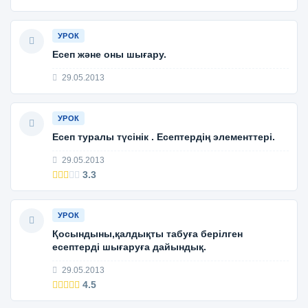
УРОК
Есеп және оны шығару.
29.05.2013
УРОК
Есеп туралы түсінік . Есептердің элементтері.
29.05.2013
3.3
УРОК
Қосындыны,қалдықты табуға берілген
есептерді шығаруға дайындық.
29.05.2013
4.5