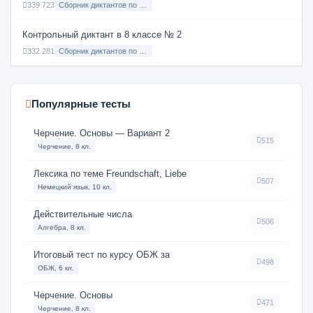
339 723
Сборник диктантов по Русскому языку в 6 классе с русским языком обучения
Контрольный диктант в 8 классе № 2
332 281
Сборник диктантов по Русскому языку в 8 классе с русским языком обучения
Популярные тесты
Черчение. Основы — Вариант 2
515
Черчение, 8 кл.
Лексика по теме Freundschaft, Liebe
507
Немецкий язык, 10 кл.
Действительные числа
506
Алгебра, 8 кл.
Итоговый тест по курсу ОБЖ за
498
ОБЖ, 6 кл.
Черчение. Основы
471
Черчение, 8 кл.