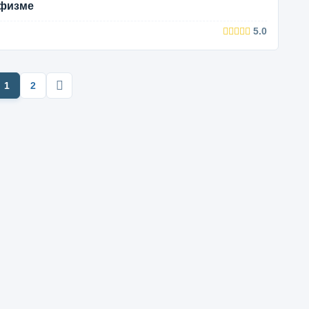
уфизме
5.0
1
2