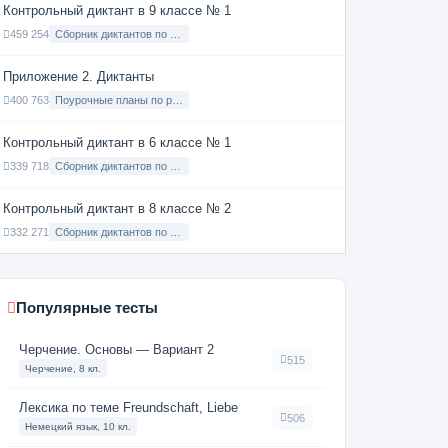
Контрольный диктант в 9 классе № 1
459 254
Сборник диктантов по Русскому языку в 9 классе с русским языком обучения
Приложение 2. Диктанты
400 763
Поурочные планы по русскому языку 7 класс
Контрольный диктант в 6 классе № 1
339 718
Сборник диктантов по Русскому языку в 6 классе с русским языком обучения
Контрольный диктант в 8 классе № 2
332 271
Сборник диктантов по Русскому языку в 8 классе с русским языком обучения
Популярные тесты
Черчение. Основы — Вариант 2
515
Черчение, 8 кл.
Лексика по теме Freundschaft, Liebe
506
Немецкий язык, 10 кл.