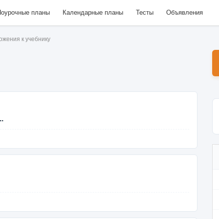
оурочные планы
Календарные планы
Тесты
Объявления
ожения к учебнику
.