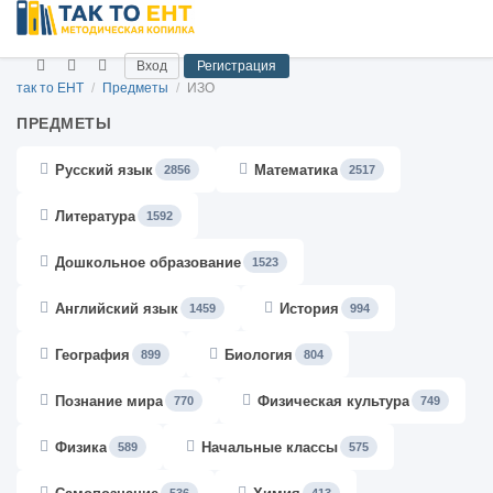
Вход
Регистрация
так то ЕНТ
/
Предметы
/
ИЗО
ПРЕДМЕТЫ
Русский язык
Математика
2856
2517
Литература
1592
Дошкольное образование
1523
Английский язык
История
1459
994
География
Биология
899
804
Познание мира
Физическая культура
770
749
Физика
Начальные классы
589
575