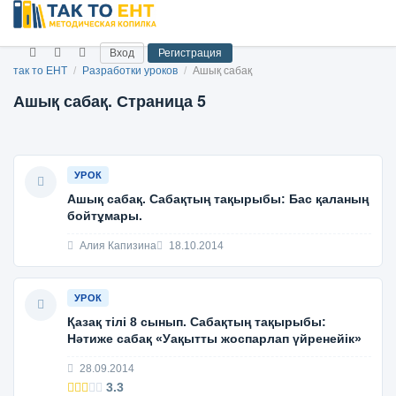
Вход
Регистрация
так то ЕНТ
/
Разработки уроков
/
Ашық сабақ
Ашық сабақ. Страница 5
УРОК
Ашық сабақ. Сабақтың тақырыбы: Бас қаланың
бойтұмары.
Алия Капизина
18.10.2014
УРОК
Қазақ тілі 8 сынып. Сабақтың тақырыбы:
Нәтиже сабақ «Уақытты жоспарлап үйренейік»
28.09.2014
3.3