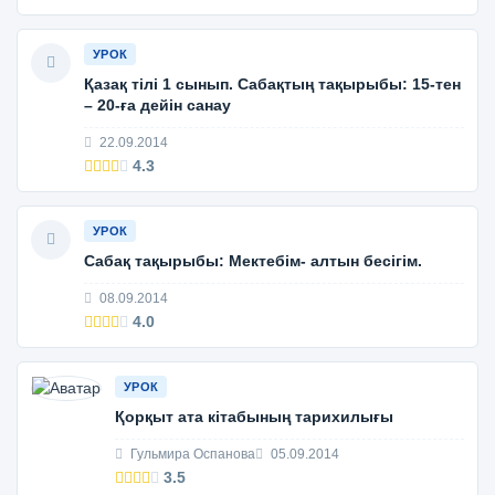
УРОК
Қазақ тілі 1 сынып. Сабақтың тақырыбы: 15-тен
– 20-ға дейін санау
22.09.2014
4.3
УРОК
Сабақ тақырыбы: Мектебім- алтын бесігім.
08.09.2014
4.0
УРОК
Қорқыт ата кітабының тарихилығы
Гульмира Оспанова
05.09.2014
3.5