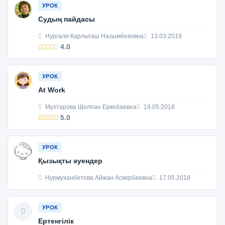
УРОК
Судың пайдасы
Нургали Карлыгаш Назымбековна
13.03.2019
4.0
УРОК
At Work
Мухтарова Шолпан Еркебаевна
19.05.2018
5.0
УРОК
Қызықты әуендер
Нурмуханбетова Айжан Аскербаевна
17.05.2018
УРОК
Ертенгілік