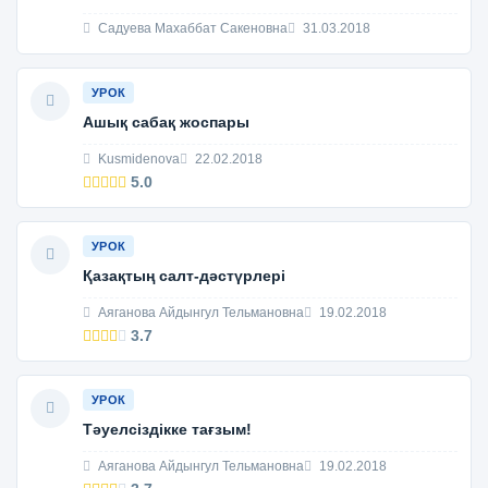
Садуева Махаббат Сакеновна
31.03.2018
УРОК
Ашық сабақ жоспары
Kusmidenova
22.02.2018
5.0
УРОК
Қазақтың салт-дәстүрлері
Аяганова Айдынгул Тельмановна
19.02.2018
3.7
УРОК
Тәуелсіздікке тағзым!
Аяганова Айдынгул Тельмановна
19.02.2018