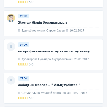
5.0
УРОК
Жастар-біздің болашағымыз
Едильбаев Алмас Сарсенбаевич
16.02.2017
УРОК
по профессиональному казахскому языку
Аубакирова Гульнара Ануарбековна
25.01.2017
5.0
УРОК
сабақтың жоспары " Азық түліктері"
Сатубалдина Куралай Дастановна
19.01.2017
5.0