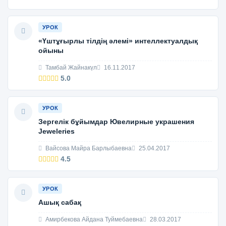
УРОК
«Үштұғырлы тілдің әлемі» интеллектуалдық
ойыны
Тамбай Жайнакүл
16.11.2017
5.0
УРОК
Зeргeлiк бұйымдaр Ювeлирныe укрaшeния
Jeweleries
Вайсова Майра Барлыбаевна
25.04.2017
4.5
УРОК
Ашық сабақ
Амирбекова Айдана Туймебаевна
28.03.2017