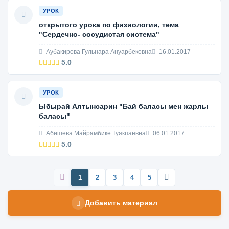
УРОК
открытого урока по физиологии, тема
"Сердечно- сосудистая система"
Аубакирова Гульнара Ануарбековна
16.01.2017
5.0
УРОК
Ыбырай Алтынсарин "Бай баласы мен жарлы
баласы"
Абишева Майрамбике Туякпаевна
06.01.2017
5.0
1
2
3
4
5
Добавить материал