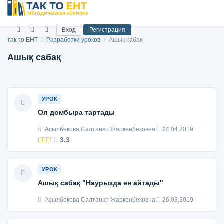
Вход
Регистрация
так то ЕНТ
/
Разработки уроков
/
Ашық сабақ
Ашық сабақ
УРОК
Ол домбыра тартады
Асылбекова Салтанат Жаркенбековна
24.04.2019
3.3
УРОК
Ашық сабақ "Наурызда ән айтады"
Асылбекова Салтанат Жаркенбековна
26.03.2019