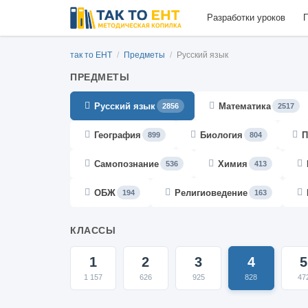
Разработки уроков
П
так то ЕНТ
/
Предметы
/
Русский язык
ПРЕДМЕТЫ
Русский язык
Математика
2856
2517
География
Биология
П
899
804
Самопознание
Химия
536
413
ОБЖ
Религиоведение
194
163
КЛАССЫ
1
2
3
4
5
1 157
626
925
828
47