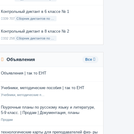
Контрольный диктант в 6 классе № 1
339 707
Сборник диктантов по Русскому языку в 6 классе с русским языком обучения
Контрольный диктант в 8 классе № 2
332 258
Сборник диктантов по Русскому языку в 8 классе с русским языком обучения
Объявления
Все
Объявления | так то ЕНТ
Учебники, методические пособия | так то ЕНТ
Учебники, методические пособия
Поурочные планы по русскому языку и литературе,
5-9 класс. | Продам | Документация, планы
Продам
технологические карты для преподавателей физ- ры