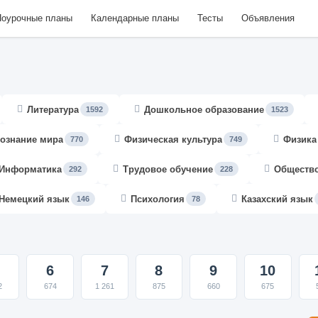
оурочные планы
Календарные планы
Тесты
Объявления
Литература
Дошкольное образование
1592
1523
ознание мира
Физическая культура
Физика
770
749
Информатика
Трудовое обучение
Обществ
292
228
Немецкий язык
Психология
Казахский язык
146
78
6
7
8
9
10
2
674
1 261
875
660
675