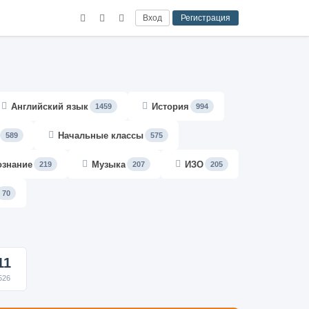
Вход
Регистрация
Английский язык
История
1459
994
Начальные классы
589
575
ознание
Музыка
ИЗО
219
207
205
70
11
526