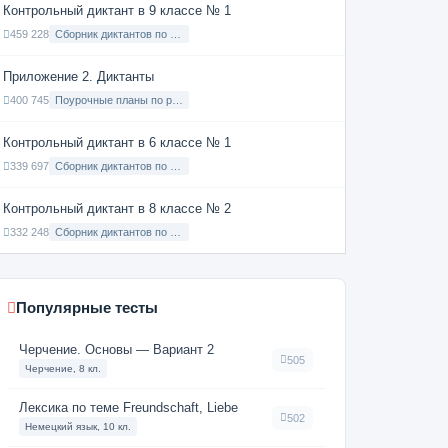
Контрольный диктант в 9 классе № 1
459 228
Сборник диктантов по Русскому языку в 9 классе с русским языком обучения
Приложение 2. Диктанты
400 745
Поурочные планы по русскому языку 7 класс
Контрольный диктант в 6 классе № 1
339 697
Сборник диктантов по Русскому языку в 6 классе с русским языком обучения
Контрольный диктант в 8 классе № 2
332 248
Сборник диктантов по Русскому языку в 8 классе с русским языком обучения
Популярные тесты
Черчение. Основы — Вариант 2
505
Черчение, 8 кл.
Лексика по теме Freundschaft, Liebe
502
Немецкий язык, 10 кл.