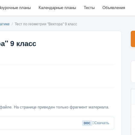
оурочные планы
Календарные планы
Тесты
Объявления
матике
/
Тест по геометрии "Вектора" 9 класс
а" 9 класс
файле. На странице приведен только фрагмент материала.
Скачать
DOC