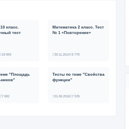
10 класс.
Математика 2 класс. Тест
чный тест
№ 1 «Повторение»
18 893
30.11.2014
9 778
 теме "Площадь
Тесты по теме "Свойства
ьников"
функции"
7 682
01.06.2016
7 535