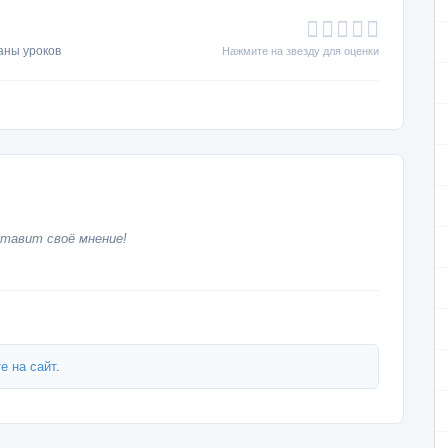
аны уроков
Нажмите на звезду для оценки
тавит своё мнение!
е на сайт
.