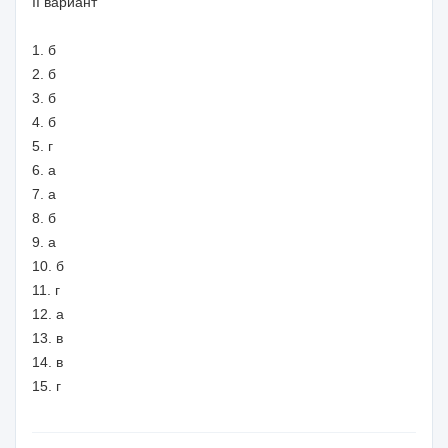
II вариант
1. б
2. б
3. б
4. б
5. г
6. а
7. а
8. б
9. а
10. б
11. г
12. а
13. в
14. в
15. г