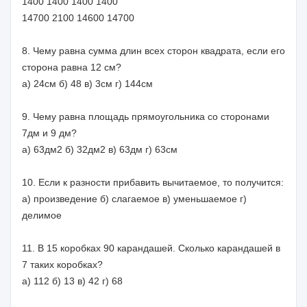
1400 1400 1400 1400
14700 2100 14600 14700
8. Чему равна сумма длин всех сторон квадрата, если его
сторона равна 12 см?
а) 24см б) 48 в) 3см г) 144см
9. Чему равна площадь прямоугольника со сторонами
7дм и 9 дм?
а) 63дм2 б) 32дм2 в) 63дм г) 63см
10. Если к разности прибавить вычитаемое, то получится:
а) произведение б) слагаемое в) уменьшаемое г)
делимое
11. В 15 коробках 90 карандашей. Сколько карандашей в
7 таких коробках?
а) 112 б) 13 в) 42 г) 68