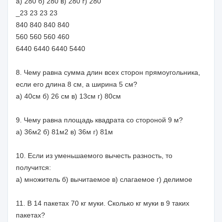
а) 280 б) 280 в) 280 г) 280
_23 23 23 23
840 840 840 840
560 560 560 460
6440 6440 6440 5440
8. Чему равна сумма длин всех сторон прямоугольника,
если его длина 8 см, а ширина 5 см?
а) 40см б) 26 см в) 13см г) 80см
9. Чему равна площадь квадрата со стороной 9 м?
а) 36м2 б) 81м2 в) 36м г) 81м
10. Если из уменьшаемого вычесть разность, то
получится:
а) множитель б) вычитаемое в) слагаемое г) делимое
11. В 14 пакетах 70 кг муки. Сколько кг муки в 9 таких
пакетах?