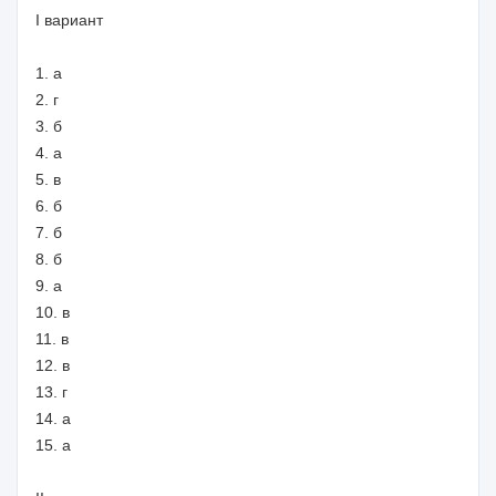
I вариант
1. а
2. г
3. б
4. а
5. в
6. б
7. б
8. б
9. а
10. в
11. в
12. в
13. г
14. а
15. а