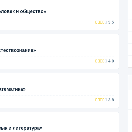
еловек и общество»
3.5
стествознание»
4.0
атематика»
3.8
зык и литература»