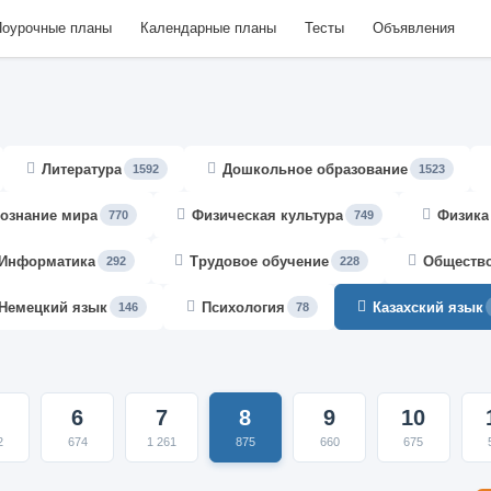
оурочные планы
Календарные планы
Тесты
Объявления
Литература
Дошкольное образование
1592
1523
ознание мира
Физическая культура
Физика
770
749
Информатика
Трудовое обучение
Обществ
292
228
Немецкий язык
Психология
Казахский язык
146
78
6
7
8
9
10
2
674
1 261
875
660
675