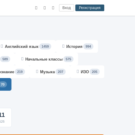
Вход
Регистрация
Английский язык
История
1459
994
Начальные классы
589
575
ознание
Музыка
ИЗО
219
207
205
70
11
526