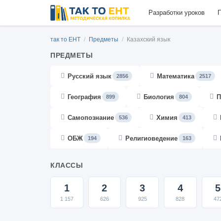
Разработки уроков
П
так то ЕНТ
/
Предметы
/
Казахский язык
ПРЕДМЕТЫ
Русский язык
Математика
2856
2517
География
Биология
П
899
804
Самопознание
Химия
536
413
ОБЖ
Религиоведение
194
163
КЛАССЫ
1
2
3
4
5
1 157
626
925
828
47