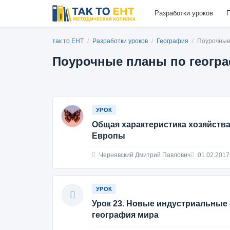
Разработки уроков
П
так то ЕНТ
/
Разработки уроков
/
География
/
Поурочные 
Поурочные планы по геогра
УРОК
Общая характеристика хозяйств
Европы
Чернявский Дмитрий Павлович
01.02.2017
УРОК
Урок 23. Новые индустриальные 
география мира