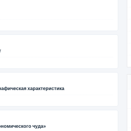
т
графическая характеристика
ономического чуда»