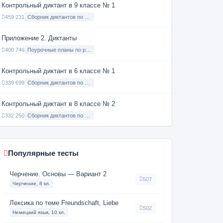
Контрольный диктант в 9 классе № 1
459 231
Сборник диктантов по Русскому языку в 9 классе с русским языком обучения
Приложение 2. Диктанты
400 746
Поурочные планы по русскому языку 7 класс
Контрольный диктант в 6 классе № 1
339 699
Сборник диктантов по Русскому языку в 6 классе с русским языком обучения
Контрольный диктант в 8 классе № 2
332 250
Сборник диктантов по Русскому языку в 8 классе с русским языком обучения
Популярные тесты
Черчение. Основы — Вариант 2
507
Черчение, 8 кл.
Лексика по теме Freundschaft, Liebe
502
Немецкий язык, 10 кл.