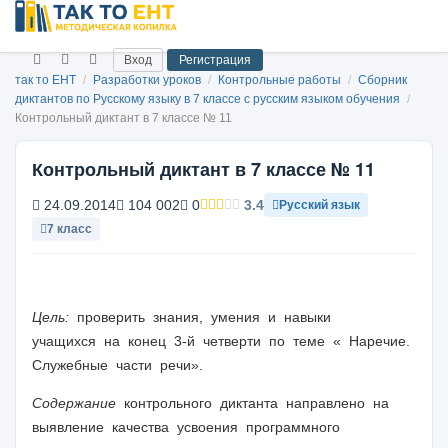
Вход
Регистрация
так то ЕНТ
/
Разработки уроков
/
Контрольные работы
/
Сборник
диктантов по Русскому языку в 7 классе с русским языком обучения
/
Контрольный диктант в 7 классе № 11
Контрольный диктант в 7 классе № 11
24.09.2014
104 002
0
3.4
Русский язык
7 класс
Цель:
проверить знания, умения и навыки
учащихся на конец 3-й четверти по теме « Наречие.
Служебные части речи».
Содержание
контрольного диктанта направлено на
выявление качества усвоения программного