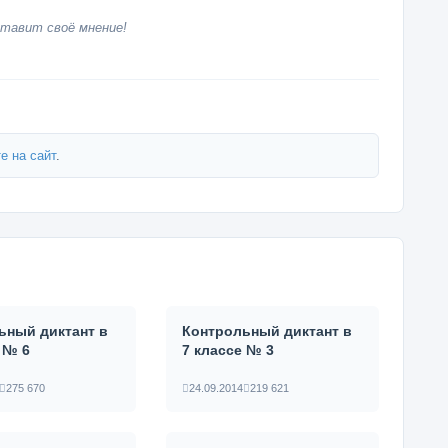
тавит своё мнение!
е на сайт
.
ьный диктант в
Контрольный диктант в
 № 6
7 классе № 3
275 670
24.09.2014
219 621