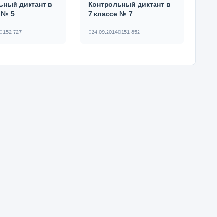
ьный диктант в
Контрольный диктант в
 № 5
7 классе № 7
152 727
24.09.2014
151 852