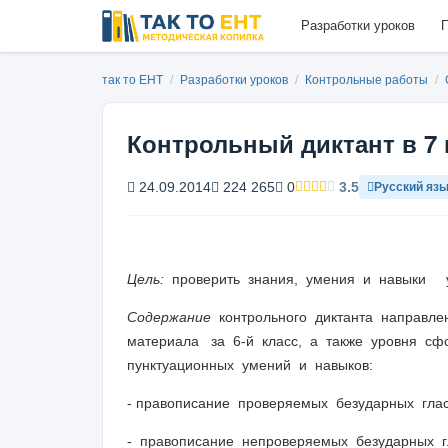
Разработки уроков
П
так то ЕНТ
/
Разработки уроков
/
Контрольные работы
/
Контрольный диктант в 7 
24.09.2014
224 265
0
3.5
Русский яз
Цель:
проверить знания, умения и навыки у
Содержание
контрольного диктанта направле
материала за 6-й класс, а также уровня сф
пунктуационных умений и навыков:
- правописание проверяемых безударных гла
- правописание непроверяемых безударных г