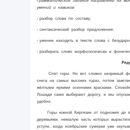
Грамматические задания направлены на вы
умений и навыков
:
- разбор слова по составу;
- синтаксический разбор предложения;
- умение находить в тексте слова с безуда
- разбирать слово морфологически и фонетич
Ряд
Спят горы. Но вот словно незримый фон
снега на самых высоких горах, потом зажгли
жёлтыми яркими осенними красками. Спокойн
Лошади сами выбирают дорогу, и мы опуска
удобно.
Горы южной Киргизии от подножия до ве
деревьями, немалую часть которых вырасти
уступе, когда ноябрьские сумерки уже окуты