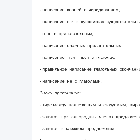
- написание корней с чередованием;
- написание е-и в суффиксах существительны
- н-нн в прилагательных;
- написание сложных прилагательных;
- написание -тся – ться в глаголах;
- правильное написание глагольных окончани
- написание не с глаголами
.
Знаки препинания:
-
тире между подлежащим и сказуемым, выра
- запятая при однородных членах предложен
- запятая в сложном предложении.