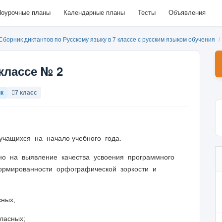
оурочные планы
Календарные планы
Тесты
Объявления
Сборник диктантов по Русскому языку в 7 классе с русским языком обучения
/
классе № 2
ык
7 класс
чащихся на начало учебного года.
но на выявление качества усвоения программного
ормированности орфографической зоркости и
сных;
ласных;