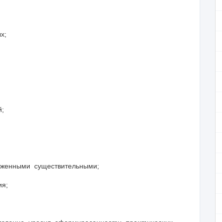
х;
й;
женными существительными;
ия;