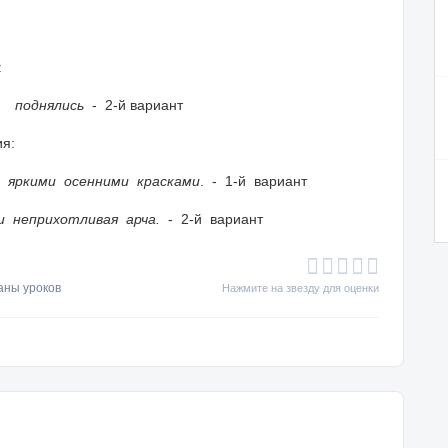
:
т
поднялись
- 2-й вариант
ия:
 яркими осенними красками
. - 1-й вариант
 неприхотливая арча.
- 2-й вариант
аны уроков
Нажмите на звезду для оценки