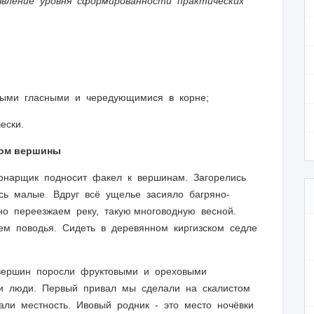
явление уровня сформированности практических
рными гласными и чередующимися в корне;
ески.
ом вершины
арщик подносит факел к вершинам. Загорелись
сь малые. Вдруг всё ущелье засияло багряно-
о переезжаем реку, такую многоводную весной.
ем поводья. Сидеть в деревянном киргизском седле
ршин поросли фруктовыми и ореховыми
ли люди. Первый привал мы сделали на скалистом
вали местность. Ивовый родник - это место ночёвки