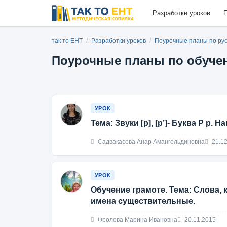
Разработки уроков
П
так то ЕНТ
/
Разработки уроков
/
Поурочные планы по ру
Поурочные планы по обучени
УРОК
Тема: Звуки [р], [р’]- Буква Р р.
Садвакасова Анар Амангельдиновна
21.12
УРОК
Обучение грамоте. Тема: Слова,
имена существительные.
Фролова Марина Ивановна
20.11.2015