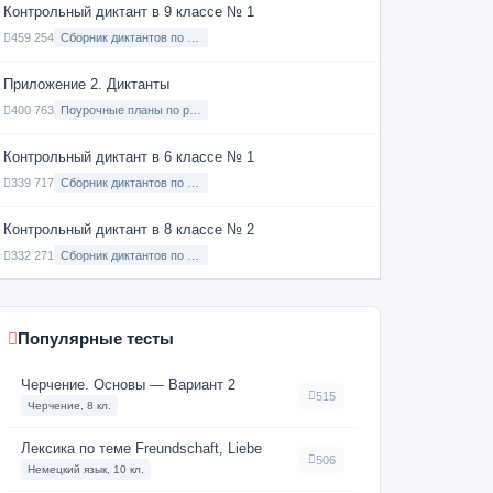
Контрольный диктант в 9 классе № 1
459 254
Сборник диктантов по Русскому языку в 9 классе с русским языком обучения
Приложение 2. Диктанты
400 763
Поурочные планы по русскому языку 7 класс
Контрольный диктант в 6 классе № 1
339 717
Сборник диктантов по Русскому языку в 6 классе с русским языком обучения
Контрольный диктант в 8 классе № 2
332 271
Сборник диктантов по Русскому языку в 8 классе с русским языком обучения
Популярные тесты
Черчение. Основы — Вариант 2
515
Черчение, 8 кл.
Лексика по теме Freundschaft, Liebe
506
Немецкий язык, 10 кл.