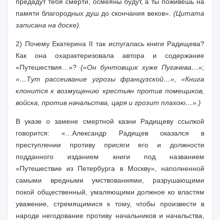
предадут тебя смерти, осмеяны будут, а ты поживешь на
памяти благородных душ до скончания веков».
(Цитата
записана на доске).
2) Почему Екатерина II так испугалась книги Радищева?
Как она охарактеризовала автора и содержание
«Путешествия…»?
(«Он бунтовщик хуже Пугачева…»;
«…Тут рассеивание угрозы французской…», «Книга
клонится к возмущению крестьян против помещиков,
войска, против начальства, царя и грозит плахою…».)
В указе о замене смертной казни Радищеву ссылкой
говорится: «…Александр Радищев оказался в
преступлении противу присяги его и должности
подданного изданием книги под названием
«Путешествие из Петербурга в Москву», наполненной
самыми вредными умствованиями, разрушающими
покой общественный, умаляющими должное ко властям
уважение, стремящимися к тому, чтобы произвести в
народе негодование противу начальников и начальства,