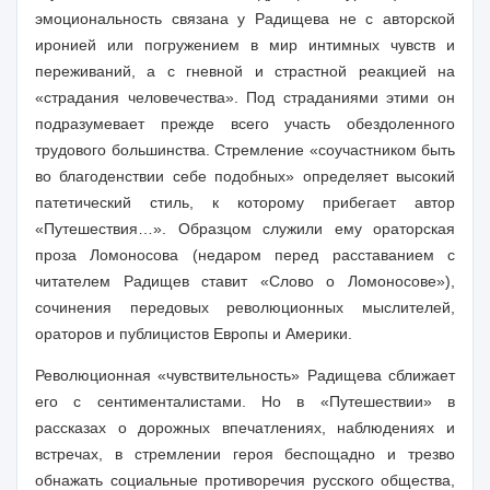
эмоциональность связана у Радищева не с авторской
иронией или погружением в мир интимных чувств и
переживаний, а с гневной и страстной реакцией на
«страдания человечества». Под страданиями этими он
подразумевает прежде всего участь обездоленного
трудового большинства. Стремление «соучастником быть
во благоденствии себе подобных» определяет высокий
патетический стиль, к которому прибегает автор
«Путешествия…». Образцом служили ему ораторская
проза Ломоносова (недаром перед расставанием с
читателем Радищев ставит «Слово о Ломоносове»),
сочинения передовых революционных мыслителей,
ораторов и публицистов Европы и Америки.
Революционная «чувствительность» Радищева сближает
его с сентименталистами. Но в «Путешествии» в
рассказах о дорожных впечатлениях, наблюдениях и
встречах, в стремлении героя беспощадно и трезво
обнажать социальные противоречия русского общества,