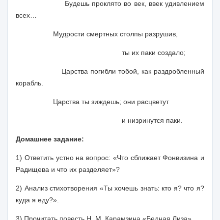
Будешь проклято во век, ввек удивлением
всех…
Мудрости смертных столпы разрушив,
ты их паки создало;
Царства погибли тобой, как раздробленный
корабль.
Царства ты зиждешь; они расцветут
и низринутся паки.
Домашнее задание:
1) Ответить устно на вопрос: «Что сближает Фонвизина и
Радищева и что их разделяет»?
2) Анализ стихотворения «Ты хочешь знать: кто я? что я?
куда я еду?».
3) Прочитать повесть Н. М. Карамзина «Бедная Лиза».