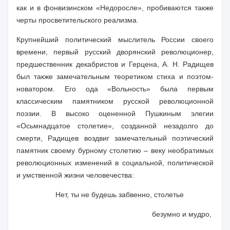
как и в фонвизинском «Недоросле», пробиваются также
черты просветительского реализма.
Крупнейший политический мыслитель России своего
времени, первый русский дворянский революционер,
предшественник декабристов и Герцена, А. Н. Радищев
был также замечательным теоретиком стиха и поэтом-
новатором. Его ода «Вольность» была первым
классическим памятником русской революционной
поэзии. В высоко оцененной Пушкиным элегии
«Осьмнадцатое столетие», созданной незадолго до
смерти, Радищев воздвиг замечательный поэтический
памятник своему бурному столетию – веку необратимых
революционных изменений в социальной, политической
и умственной жизни человечества:
Нет, ты не будешь забвенно, столетье
безумно и мудро,