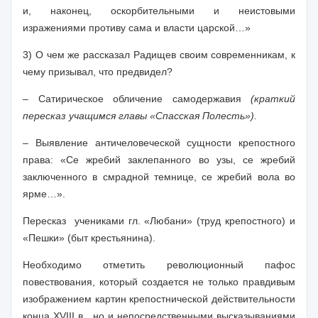
и, наконец, оскорбительными и неистовыми
изражениями противу сама и власти царской…»
3) О чем же рассказал Радищев своим современникам, к
чему призывал, что предвидел?
– Сатирическое обличение самодержавия
(краткий
пересказ учащимся главы «Спасская Полесть»).
– Выявление античеловеческой сущности крепостного
права: «Се жребий заклепанного во узы, се жребий
заключенного в смрадной темнице, се жребий вола во
ярме…».
Пересказ
учениками
гл. «Любани» (труд крепостного) и
«Пешки» (быт крестьянина).
Необходимо отметить революционный пафос
повествования, который создается не только правдивым
изображением картин крепостнической действительности
конца XVIII в., но и непосредственными высказываниями