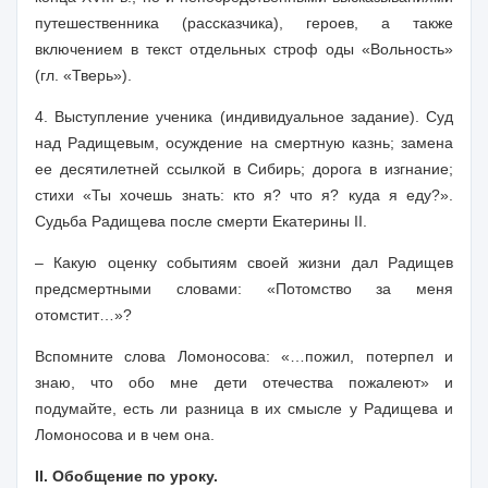
путешественника (рассказчика), героев, а также
включением в текст отдельных строф оды «Вольность»
(гл. «Тверь»).
4.
Выступление ученика
(индивидуальное задание).
С
уд
над Радищевым, осуждение на смертную казнь; замена
ее десятилетней ссылкой в Сибирь; дорога в изгнание;
стихи «Ты хочешь знать: кто я? что я? куда я еду?».
Судьба Радищева после смерти Екатерины II.
– Какую оценку событиям своей жизни дал Радищев
предсмертными словами: «Потомство за меня
отомстит…»?
Вспомните слова Ломоносова: «…пожил, потерпел и
знаю, что обо мне дети отечества пожалеют» и
подумайте, есть ли разница в их смысле у Радищева и
Ломоносова и в чем она.
II. Обобщение по уроку.