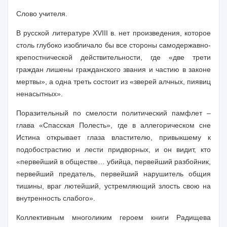
Слово учителя.
В русской литературе XVIII в. нет произведения, которое
столь глубоко изобличало бы все стороны самодержавно-
крепостнической действительности, где «две трети
граждан лишены гражданского звания и частию в законе
мертвы», а одна треть состоит из «зверей алчных, пиявиц
ненасытных».
Поразительный по смелости политический памфлет –
глава «Спасская Полесть», где в аллегорическом сне
Истина открывает глаза властителю, привыкшему к
подобострастию и лести придворных, и он видит, кто
«первейший в обществе… убийца, первейший разбойник,
первейший предатель, первейший нарушитель общия
тишины, враг лютейший, устремляющий злость свою на
внутренность слабого».
Коллективным многоликим героем книги Радищева