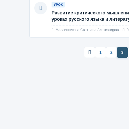
УРОК
Развитие критического мышлени
уроках русского языка и литера
Масленникова Светлана Александровна
0
1
2
3