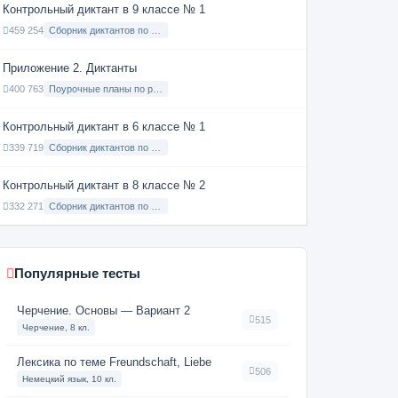
Контрольный диктант в 9 классе № 1
459 254
Сборник диктантов по Русскому языку в 9 классе с русским языком обучения
Приложение 2. Диктанты
400 763
Поурочные планы по русскому языку 7 класс
Контрольный диктант в 6 классе № 1
339 719
Сборник диктантов по Русскому языку в 6 классе с русским языком обучения
Контрольный диктант в 8 классе № 2
332 271
Сборник диктантов по Русскому языку в 8 классе с русским языком обучения
Популярные тесты
Черчение. Основы — Вариант 2
515
Черчение, 8 кл.
Лексика по теме Freundschaft, Liebe
506
Немецкий язык, 10 кл.