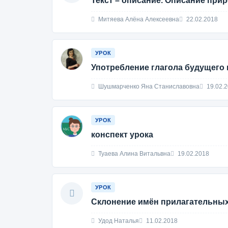
Текст – описание. Описание при
Митяева Алёна Алексеевна
22.02.2018
УРОК
Употребление глагола будущего 
Шушмарченко Яна Станиславовна
19.02.
УРОК
конспект урока
Туаева Алина Витальвна
19.02.2018
УРОК
Склонение имён прилагательных
Удод Наталья
11.02.2018