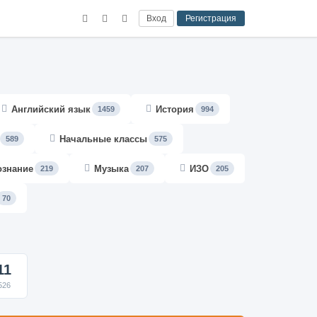
Вход
Регистрация
Английский язык
История
1459
994
Начальные классы
589
575
ознание
Музыка
ИЗО
219
207
205
70
11
526