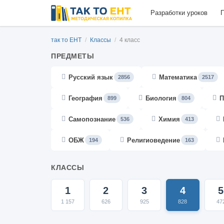
Разработки уроков
П
так то ЕНТ
/
Классы
/
4 класс
ПРЕДМЕТЫ
Русский язык
Математика
2856
2517
География
Биология
П
899
804
Самопознание
Химия
536
413
ОБЖ
Религиоведение
194
163
КЛАССЫ
1
2
3
4
5
1 157
626
925
828
47