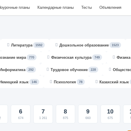
оурочные планы
Календарные планы
Тесты
Объявления
Литература
Дошкольное образование
1592
1523
ознание мира
Физическая культура
Физика
770
749
Информатика
Трудовое обучение
Обществ
292
228
Немецкий язык
Психология
Казахский язык
146
78
6
7
8
9
10
2
674
1 261
875
660
675