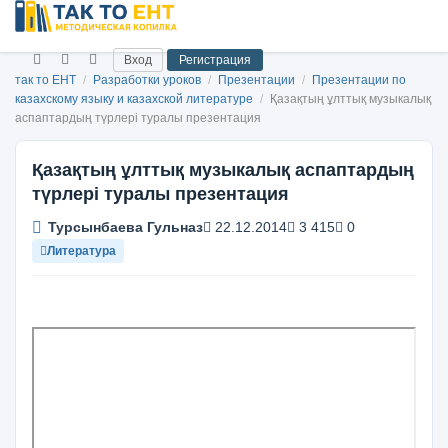
Вход
Регистрация
так то ЕНТ
/
Разработки уроков
/
Презентации
/
Презентации по
казахскому языку и казахской литературе
/
Қазақтың ұлттық музыкалық
аспаптардың түрлері туралы презентация
Қазақтың ұлттық музыкалық аспаптардың
түрлері туралы презентация
Турсынбаева Гульназ
22.12.2014
3 415
0
Литература