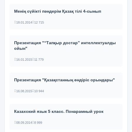
Менің сүйікті пәндерім Қазақ тілі 4-сынып
18.01.2014
12 715
Презентация "“Тапқыр достар” интеллектуалды
ойын"
16.01.2015
11 779
Презентация "Қазақстанның өндіріс орындары"
16.08.2015
10 944
Казахский язык 5 класс. Понарамный урок
08.09.2014
8 999