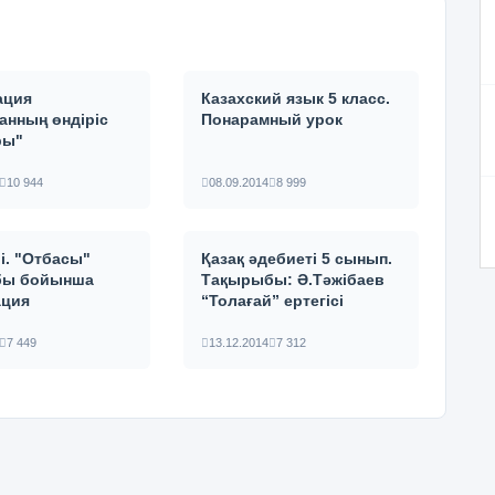
ация
Казахский язык 5 класс.
анның өндіріс
Понарамный урок
ры"
10 944
08.09.2014
8 999
лі. "Отбасы"
Қазақ әдебиеті 5 сынып.
бы бойынша
Тақырыбы: Ә.Тәжібаев
ация
“Толағай” ертегісі
7 449
13.12.2014
7 312