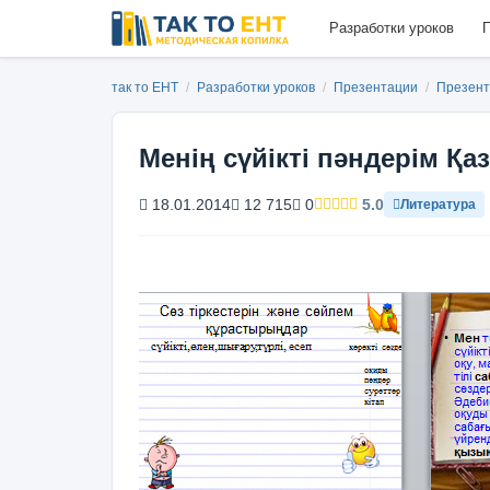
Разработки уроков
П
так то ЕНТ
/
Разработки уроков
/
Презентации
/
Презент
Менің сүйікті пәндерім Қа
18.01.2014
12 715
0
5.0
Литература