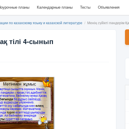
оурочные планы
Календарные планы
Тесты
Объявления
ации по казахскому языку и казахской литературе
/
Менің сүйікті пәндерім Қ
зақ тілі 4-сынып