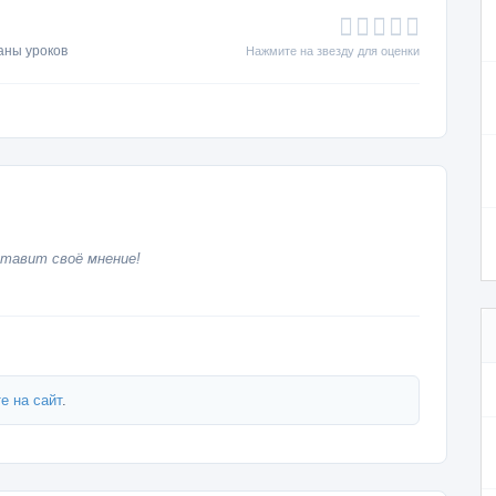
аны уроков
Нажмите на звезду для оценки
тавит своё мнение!
е на сайт
.