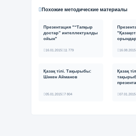
Похожие методические материалы
Презентация "“Тапқыр
Презент
достар” интеллектуалды
"Қазақст
ойын"
орында
16.01.2015
11 779
16.08.2015
Қазақ тілі. Тақырыбы:
Қазақ ті
Шәкен Айманов
тақыры
презент
05.01.2015
7 804
07.01.2015