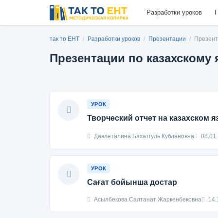
Разработки уроков
П
так то ЕНТ
/
Разработки уроков
/
Презентации
/
Презент
Презентации по казахскому 
УРОК
Творческий отчет на казахском я
Давлеталина Бахатгуль Кублановна
08.01
УРОК
Сағат бойынша достар
Асылбекова Салтанат Жаркенбековна
14.