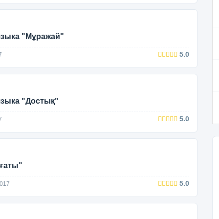
 языка "Мұражай"
5.0
7
языка "Достық"
5.0
7
иғаты"
5.0
2017