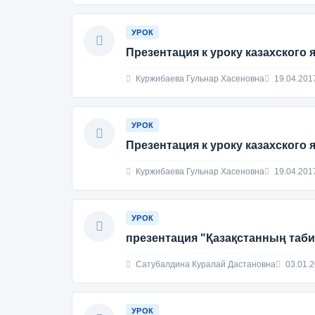
УРОК
Презентация к уроку казахского
Куржибаева Гульнар Хасеновна
19.04.201
УРОК
Презентация к уроку казахского 
Куржибаева Гульнар Хасеновна
19.04.201
УРОК
презентация "Қазақстанның таб
Сатубалдина Куралай Дастановна
03.01.
УРОК