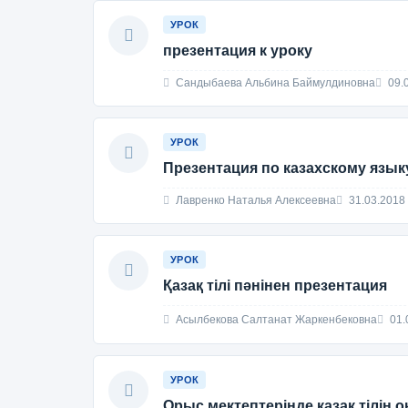
УРОК
презентация к уроку
Сандыбаева Альбина Баймулдиновна
09.
УРОК
Презентация по казахскому язы
Лавренко Наталья Алексеевна
31.03.2018
УРОК
Қазақ тілі пәнінен презентация
Асылбекова Салтанат Жаркенбековна
01.
УРОК
Орыс мектептерінде қазақ тілін о