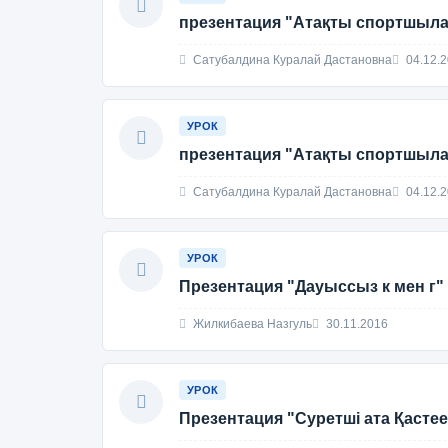
презентация "Атақты спортшыл
Сатубалдина Куралай Дастановна
04.12.
УРОК
презентация "Атақты спортшыл
Сатубалдина Куралай Дастановна
04.12.
УРОК
Презентация "Дауыссыз к мен г"
Жилкибаева Назгуль
30.11.2016
УРОК
Презентация "Суретші ата Қастее