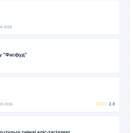
04.2018
ку "Фасфуд"
2.8
03.2018
қытудың тиімді әдіс-тәсілдері