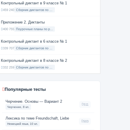
Контрольный диктант в 9 классе № 1
459 240
Сборник диктантов по Русскому языку в 9 классе с русским языком обучения
Приложение 2. Диктанты
400 755
Поурочные планы по русскому языку 7 класс
Контрольный диктант в 6 классе № 1
339 707
Сборник диктантов по Русскому языку в 6 классе с русским языком обучения
Контрольный диктант в 8 классе № 2
332 259
Сборник диктантов по Русскому языку в 8 классе с русским языком обучения
Популярные тесты
Черчение. Основы — Вариант 2
511
Черчение, 8 кл.
Лексика по теме Freundschaft, Liebe
503
Немецкий язык, 10 кл.