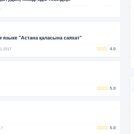
7
м языке "Астана қаласына саяхат"
4.0
1.2017
5.0
5.0
17