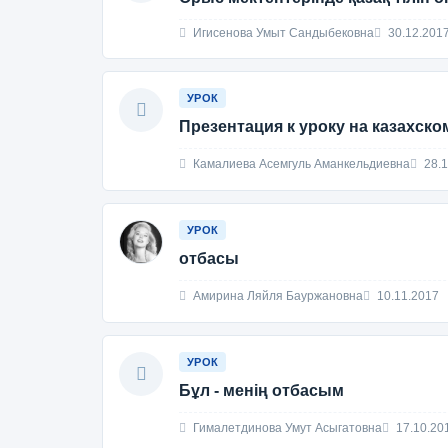
Игисенова Умыт Сандыбековна
30.12.201
УРОК
Презентация к уроку на казахско
Камалиева Асемгуль Аманкельдиевна
28.1
УРОК
отбасы
Амирина Ляйля Бауржановна
10.11.2017
УРОК
Бұл - менің отбасым
Гималетдинова Умут Асыгатовна
17.10.20