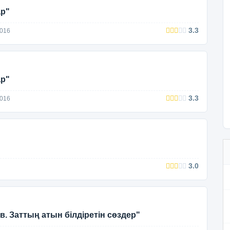
ар"
3.3
2016
ар"
3.3
2016
3.0
в. Заттың атын білдіретін сөздер"