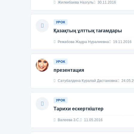
Жилкибаева Назгуль
30.11.2016
УРОК
Қазақтың ұлттық тағамдары
Режабова Жадра Нуралиевна
19.11.2016
УРОК
презентация
Сатубалдина Куралай Дастановна
24.05.
УРОК
Тарихи ескерткіштер
Валеева З.С.
11.05.2016