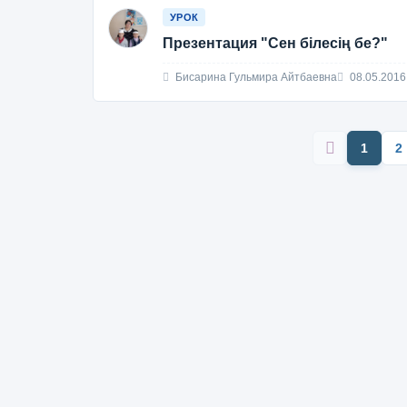
УРОК
Презентация "Сен білесің бе?"
Бисарина Гульмира Айтбаевна
08.05.2016
1
2