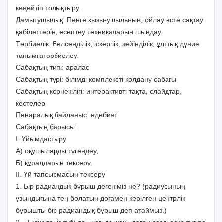
кеңейтіп толықтыру.
Дамытушылық: Пәнге қызығушылығын, ойлау есте сақтау
қабілеттерін, есептеу техникаларын шыңдау.
Тәрбиелік: Белсенділік, іскерлік, зейінділік, ұлттық дүние
танымғатәрбиелеу.
Сабақтың типі: аралас
Сабақтың түрі: білімді комплексті қолдану сабағы
Сабақтың көрнекілігі: интерактивті тақта, слайдтар,
кестелер
Пәнаралық байланыс: әдебиет
Сабақтың барысы:
І. Ұйымдастыру
А) оқушыларды түгендеу,
Б) құралдарын тексеру.
ІІ. Үй тапсырмасын тексеру
1. Бір радиандық бұрыш дегеніміз не? (радиусының
ұзындығына тең болатын доғамен керілген центрлік
бұрышты бір радиандық бұрыш деп атаймыз.)
2. «Білім теңіз түбі де, шегі де жоқ» деген сөзді еске түсіре