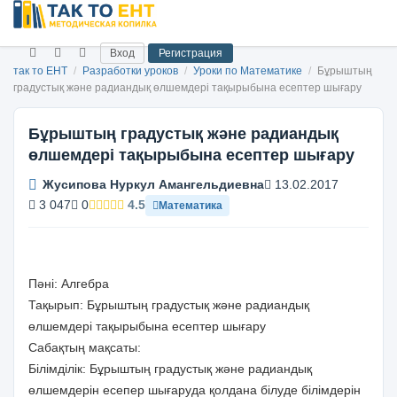
Вход
Регистрация
так то ЕНТ
/
Разработки уроков
/
Уроки по Математике
/
Бұрыштың
градустық және радиандық өлшемдері тақырыбына есептер шығару
Бұрыштың градустық және радиандық
өлшемдері тақырыбына есептер шығару
Жусипова Нуркул Амангельдиевна
13.02.2017
3 047
0
4.5
Математика
Пәні: Алгебра
Тақырып: Бұрыштың градустық және радиандық
өлшемдері тақырыбына есептер шығару
Сабақтың мақсаты:
Білімділік: Бұрыштың градустық және радиандық
өлшемдерін есепер шығаруда қолдана білуде білімдерін