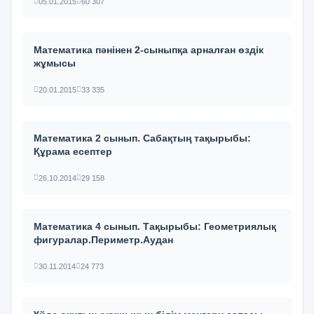
05.01.2015
60 307
Математика пәнінен 2-сыныпқа арналған өздік
жұмысы
20.01.2015
33 335
Математика 2 сынып. Сабақтың тақырыбы:
Құрама есептер
26.10.2014
29 158
Математика 4 сынып. Тақырыбы: Геометриялық
фигуралар.Периметр.Аудан
30.11.2014
24 773