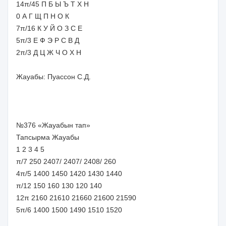
14π/45 П Б Ы Ъ Т Х Н
0 А Г Щ П Н О К
7π/16 К У Й О З С Е
5π/3 Е Ф Э Р С В Д
2π/3 Д Ц Ж Ч О Х Н
Жауабы: Пуассон С.Д.
№376 «Жауабын тап»
Тапсырма Жауабы
1 2 3 4 5
π/7 250 2407/ 2407/ 2408/ 260
4π/5 1400 1450 1420 1430 1440
π/12 150 160 130 120 140
12π 2160 21610 21660 21600 21590
5π/6 1400 1500 1490 1510 1520