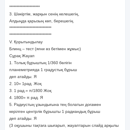
*********************
3. Шәкіртім, жарқын сенің келешегің,
Алдыңда қарызың көп, берешегің.
*****************************
*****************************
V. Қорытындылау
Блинц – тест (яғни өз бетімен жұмыс)
Сұрақ Жауап
1. Толық бұрыштың 1/360 бөлігін
планеметрияда 1 градустық бұрыш
деп атайды. Я
2. 10= 1рад. Жоқ
3. 1 рад.= π/1800 Жоқ
4. 1800= π рад. Я
5. Радиустың ұзындығына тең болатын доғамен
керілген центрлік бұрышты 1 радиандық бұрыш
деп атайды. Я
(3 оқушыны тақтаға шығарып, жауаптарын слайд арқылы