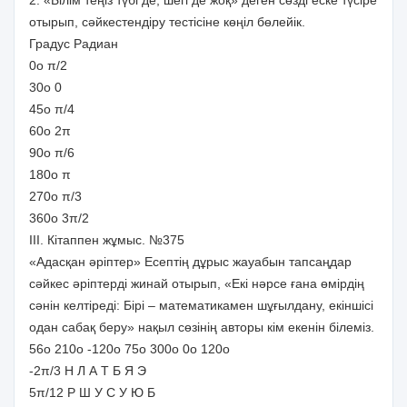
отырып, сәйкестендіру тестісіне көңіл бөлейік.
Градус Радиан
0о π/2
30о 0
45о π/4
60о 2π
90о π/6
180о π
270о π/3
360о 3π/2
ІІІ. Кітаппен жұмыс. №375
«Адасқан әріптер» Есептің дұрыс жауабын тапсаңдар
сәйкес әріптерді жинай отырып, «Екі нәрсе ғана өмірдің
сәнін келтіреді: Бірі – математикамен шұғылдану, екіншісі
одан сабақ беру» нақыл сөзінің авторы кім екенін білеміз.
56о 210о -120о 75о 300о 0о 120о
-2π/3 Н Л А Т Б Я Э
5π/12 Р Ш У С У Ю Б