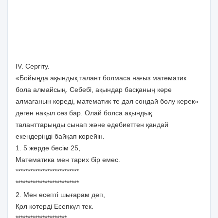
ІV. Сергіту.
«Бойыңда ақындық талант болмаса нағыз математик
бола алмайсың. Себебі, ақындар басқаның көре
алмағанын көреді, математик те дәл сондай болу керек»
деген нақыл сөз бар. Олай болса ақындық
таланттарыңды сынап және әдебиеттен қандай
екендеріңді байқап көрейін.
1. 5 жерде бесім 25,
Математика мен тарих бір емес.
**************************
**************************
2. Мен есепті шығарам деп,
Қол көтерді Есепкүл тек.
*********************