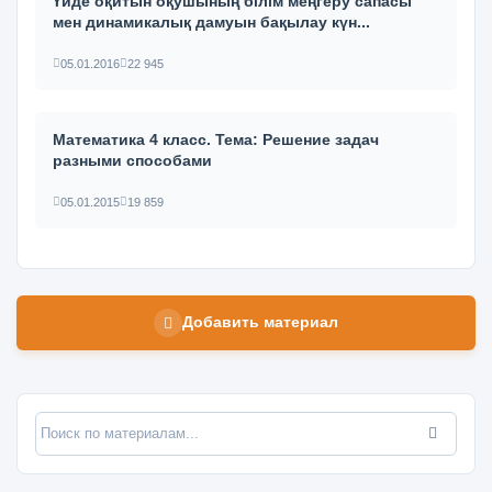
Үйде оқитын оқушының білім меңгеру сапасы
мен динамикалық дамуын бақылау күн...
05.01.2016
22 945
Математика 4 класс. Тема: Решение задач
разными способами
05.01.2015
19 859
Добавить материал