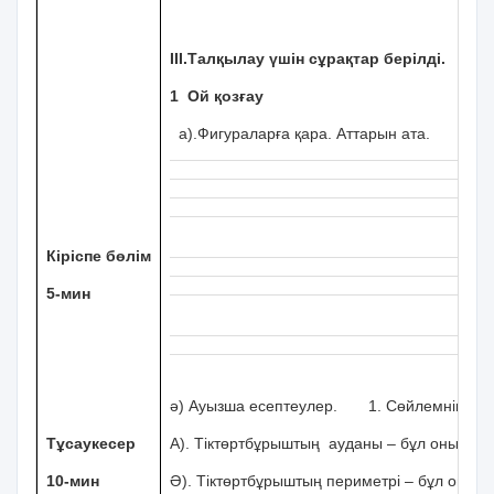
ІІІ.Талқылау үшін сұрақтар берілді.
1 Ой қозғау
а).Фигураларға қара. Аттарын ата.
Кіріспе бөлім
5-мин
ә) Ауызша есептеулер. 1. Сөйлемнің қай
Тұсаукесер
А). Тіктөртбұрыштың ауданы – бұл оның қ
10-мин
Ә). Тіктөртбұрыштың периметрі – бұл оның ө