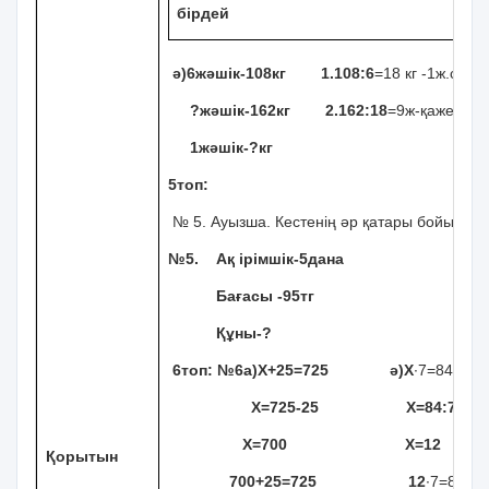
бірдей
ә)6жәшік-108кг 1.108:6
=18 кг -1ж.салм
?жәшік-162кг 2.162:18
=9ж-қажетті ж
1жәшік-?кг
5топ:
№ 5. Ауызша. Кестенің әр қатары бойынша 
№5. Ақ ірімшік-5дана
Бағасы -95тг
Құны-?
6топ: №6а)Х+25=725 ә)Х
∙7=84
Х=725-25
Х=84
:7
Х=700
Х=12
Қорытын
700+25=725
12
∙7
=84