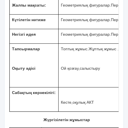
Жалпы мақсаты:
Геометриялық фигуралар.Периметр.А
Күтілетін нәтиже
Геометриялық фигуралар.Периметр.А
Негізгі идея
Геометриялық фигуралар.Перимет
Тапсырмалар
Топтық жұмыс.Жұптық жұмыс .Жек
Оқыту әдісі
Ой қозғау,салыстыру
Сабақтың көрнекілігі:
Кесте,оқулық АКТ
Жүргізілетін жұмыстар