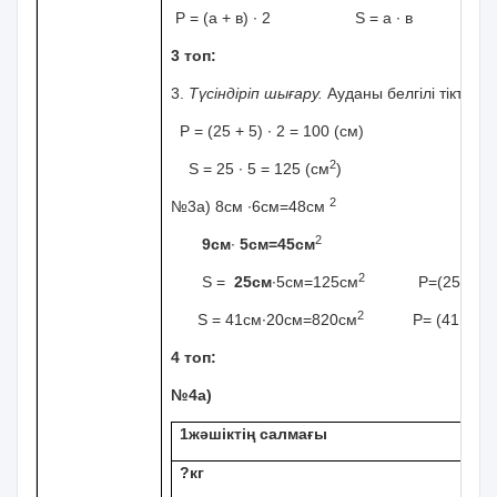
Р = (а + в) ∙ 2 S = а ∙ в
3 топ:
3.
Түсіндіріп шығару.
Ауданы белгілі тіктөр
Р = (25 + 5) ∙ 2 = 100 (см)
2
S = 25 ∙ 5 = 125 (см
)
2
№3а) 8см ∙6см=48см
2
9см
∙
5см=45см
2
S =
25см
∙5см=125см
Р=(25∙5) ∙2=
2
S = 41см∙20см=820см
Р= (41∙20) ∙2
4 топ:
№4а)
1жәшіктің салмағы
?кг