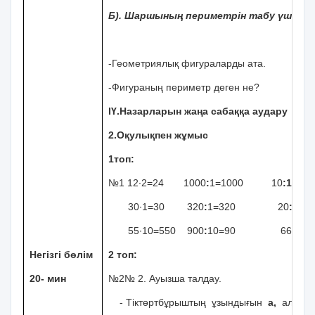
Б). Шаршының периметрін табу үшін он
-Геометриялық фигураларды ата.
-Фигураның периметр деген не?
ІҮ.Назарларын жаңа сабаққа аудару
2.Оқулықпен жұмыс
1топ:
№1 12∙2=24 1000
:
1=1000 10
:1=10
30∙1=30 320
:
1=320 20
:10=2
55∙10=550 900
:
10=90 660
:2=
Негізгі бөлім
2 топ:
20- мин
№2№ 2. Ауызша талдау.
- Тіктөртбұрыштың ұзындығын
а,
ал ені