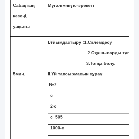
Сабақтың
Мұғалімнің іс-әрекеті
кезеңі,
уақыты
І.Ұйымдастыру :1.Сәлемдесу
2.Оқушыларды түгелдеу
3.Топқа бөлу.
5мин.
ІІ.Үй тапсырмасын сұрау
№7
с
1
2∙с
3
с+505
6
1000-с
8