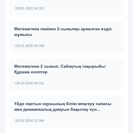
05.01.2015
60 313
Математика пәнінен 2-сыныпқа арналған өздік
жұмысы
20.01.2015
33 340
Математика 2 сынып. Сабақтың тақырыбы:
Құрама есептер
26.10.2014
29 161
Үйде оқитын оқушының білім меңгеру сапасы
мен динамикалық дамуын бақылау күн...
05.01.2016
22 949