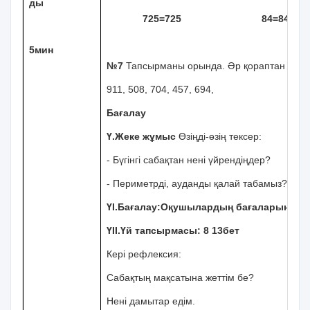
ды
725=725
84=84
5мин
№7
Тапсырманы орында. Әр қораптан кез к
911, 508, 704, 457, 694,
Бағалау
Ү.Жеке жұмыс
Өзіңді-өзің тексер:
- Бүгінгі сабақтан нені үйрендіңдер? - «Г
- Периметрді, ауданды қалай табамыз?
ҮІ.Бағалау:Оқушылардың бағаларынан к
ҮІІ.Үй тапсырмасы: 8 13бет
Кері рефлексия:
Сабақтың мақсатына жеттім бе?
Нені дамытар едім.